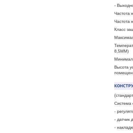
- Выходн
Частота н
Частота н
Класс за
Максимал
Температ
8,5ММ)
Минималь
Высота у
помещен
КОНСТР
(стандар
Система 
- регулят
- датчик
- наклад