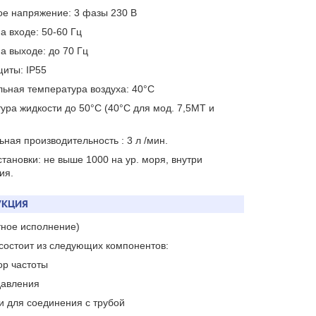
ое напряжение: 3 фазы 230 В
а входе: 50-60 Гц
а выходе: до 70 Гц
щиты: IP55
ьная температура воздуха: 40°C
ура жидкости до 50°C (40°C для мод. 7,5МТ и
ная производительность : 3 л /мин.
становки: не выше 1000 на ур. моря, внутри
ия.
УКЦИЯ
тное исполнение)
состоит из следующих компонентов:
ор частоты
 давления
ки для соединения с трубой