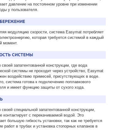
ает давление на постоянном уровне при изменении
оды у пользователя.
СБЕРЕЖЕНИЕ
яя модуляцию скорости, система Easymat потребляет
 электроэнергию, которая требуется системой в каждый
й момент.
ОСТЬ СИСТЕМЫ
 своей запатентованной конструкции, где вода
еской системы не проходит через устройство, Easymat
жен воздействию примесей, присутствующих в воде.
го, система готова к подключению поплавкового
ля и имеет функцию защиты от сухого хода.
ТЬ
 своей специальной запатентованной конструкции,
е контактирует с перекачиваемой водой. Это
ает большую гибкость установки, так как не требуется
е работ в трубах и установка стопорных клапанов в