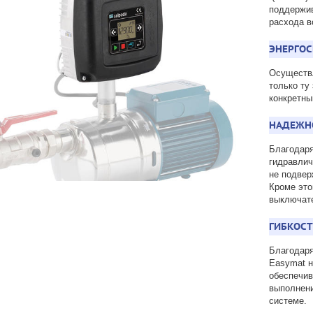
поддержив
расхода в
ЭНЕРГО
Осуществл
только ту
конкретны
НАДЕЖН
Благодаря
гидравлич
не подвер
Кроме это
выключате
ГИБКОС
Благодаря
Easymat н
обеспечив
выполнени
системе.