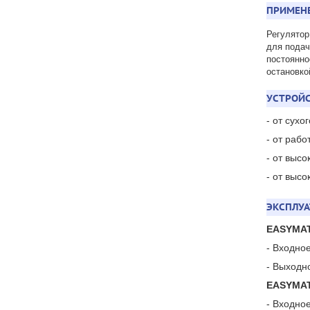
ПРИМЕН
Регулятор
для подач
постоянно
остановко
УСТРОЙС
- от сухо
- от раб
- от высо
- от высо
ЭКСПЛУ
EASYMA
- Входно
- Выходн
EASYMA
- Входно