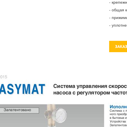
- крепеж
- общая 
- прижим
- уплотн
ЗАКА