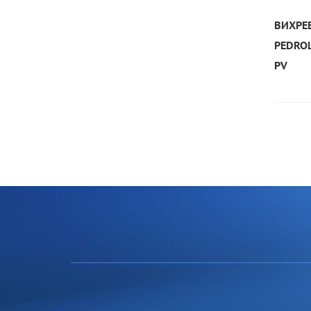
ВИХРЕ
PEDRO
PV