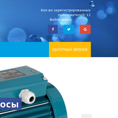
Кол-во зарегистрированных
пользователей: 12
Войти через:
ОБРАТНЫЙ ЗВОНОК
сосы
В
P