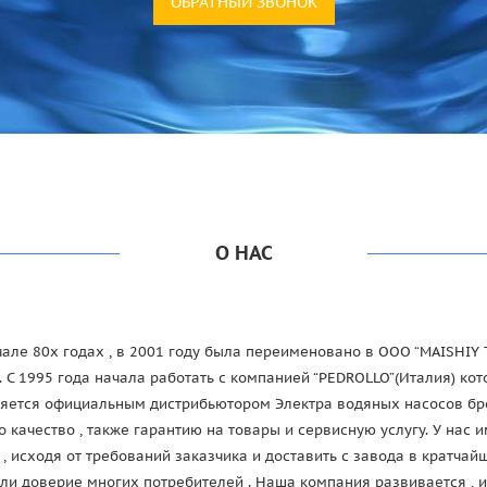
ОБРАТНЫЙ ЗВОНОК
О НАС
е 80х годах , в 2001 году была переименовано в OOO “MAISHIY T
. С 1995 года начала работать с компанией “PEDROLLO”(Италия) к
яется официальным дистрибьютором Электра водяных насосов брен
качество , также гарантию на товары и сервисную услугу. У нас 
 исходя от требований заказчика и доставить с завода в кратчай
ли доверие многих потребителей . Наша компания развивается ,