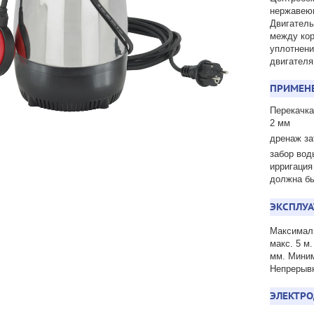
нержавею
Двигатель
между кор
уплотнени
двигателя
ПРИМЕН
Перекачка
2 мм
дренаж з
забор вод
ирригация
должна бы
ЭКСПЛУА
Максималь
макс. 5 м
мм. Миним
Непрерывн
ЭЛЕКТРО