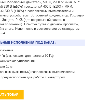
ный 2-полюсный двигатель, 50 Гц, 2900 об./мин. MP:
й 230 В (±10%) трехфазный 400 В (±10%). MPM:
й 230 В (±10%) с поплавковым выключателем и
тным устройством. Встроенный конденсатор. Изоляция
". Защита IP X8 (для непрерывной работы в
ом положении). Обмотка сухая с двойной пропиткой,
й к влаге. Исполнение в соответствии со стандартом
2-41.
ЬНЫЕ ИСПОЛНЕНИЯ ПОД ЗАКАЗ:
пряжения
 Гц (см. каталог для частоты 60 Гц)
ханические уплотнения
еля 10 м
ованным (магнитным) поплавковым выключателем
 предрасположен для работы с инвертором
ЗАТЬ ТОВАР