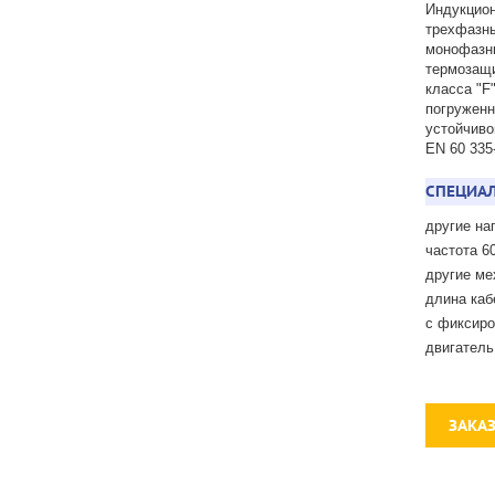
Индукцион
трехфазны
монофазны
термозащи
класса "F
погруженн
устойчиво
EN 60 335-
СПЕЦИАЛ
другие на
частота 60
другие ме
длина каб
с фиксир
двигатель
ЗАКА