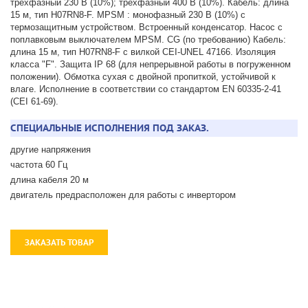
трехфазный 230 В (10%); трехфазный 400 В (10%). Кабель: длина
15 м, тип H07RN8-F. MPSM : монофазный 230 В (10%) с
термозащитным устройством. Встроенный конденсатор. Насос с
поплавковым выключателем MPSM. CG (по требованию) Кабель:
длина 15 м, тип H07RN8-F с вилкой CEI-UNEL 47166. Изоляция
класса "F". Защита IP 68 (для непрерывной работы в погруженном
положении). Обмотка сухая с двойной пропиткой, устойчивой к
влаге. Исполнение в соответствии со стандартом EN 60335-2-41
(CEI 61-69).
СПЕЦИАЛЬНЫЕ ИСПОЛНЕНИЯ ПОД ЗАКАЗ.
другие напряжения
частота 60 Гц
длина кабеля 20 м
двигатель предрасположен для работы с инвертором
ЗАКАЗАТЬ ТОВАР