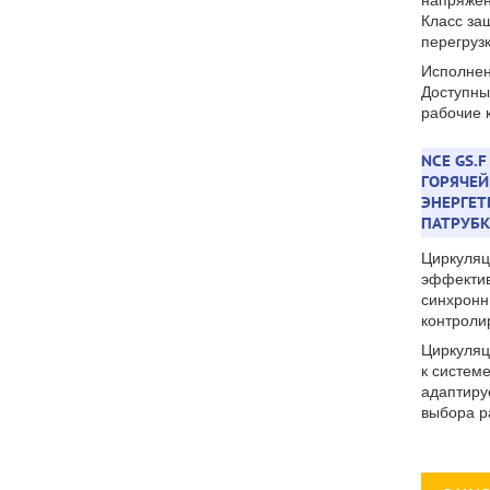
напряжен
Класс защ
перегрузк
Исполнен
Доступны
рабочие 
NCE GS.
ГОРЯЧЕЙ
ЭНЕРГЕ
ПАТРУБК
Циркуляц
эффектив
синхронн
контроли
Циркуляц
к систем
адаптиру
выбора р