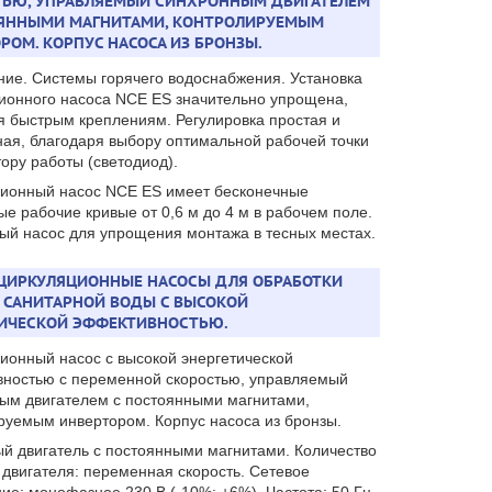
ТЬЮ, УПРАВЛЯЕМЫЙ СИНХРОННЫМ ДВИГАТЕЛЕМ
ОЯННЫМИ МАГНИТАМИ, КОНТРОЛИРУЕМЫМ
РОМ. КОРПУС НАСОСА ИЗ БРОНЗЫ.
ие. Системы горячего водоснабжения. Установка
ионного насоса NCE ES значительно упрощена,
я быстрым креплениям. Регулировка простая и
ная, благодаря выбору оптимальной рабочей точки
тору работы (светодиод).
ионный насос NCE ES имеет бесконечные
ые рабочие кривые от 0,6 м до 4 м в рабочем поле.
ый насос для упрощения монтажа в тесных местах.
- ЦИРКУЛЯЦИОННЫЕ НАСОСЫ ДЛЯ ОБРАБОТКИ
 САНИТАРНОЙ ВОДЫ С ВЫСОКОЙ
ТИЧЕСКОЙ ЭФФЕКТИВНОСТЬЮ.
ионный насос с высокой энергетической
ностью с переменной скоростью, управляемый
ым двигателем с постоянными магнитами,
руемым инвертором. Корпус насоса из бронзы.
й двигатель с постоянными магнитами. Количество
 двигателя: переменная скорость. Сетевое