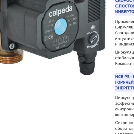
СКОРОС
С ПОСТ
ИНВЕРТО
Применен
циркуляц
благодар
интуитив
и индика
Циркуляц
стабильн
Компактн
NCE PS 
ГОРЯЧЕЙ
ЭНЕРГЕ
Циркуляц
эффектив
синхронн
контроли
Сихронны
оборотов