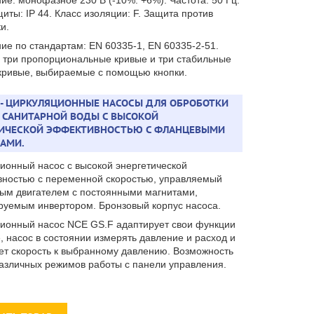
ие: монофазное 230 В (-10%: +6%). Частота: 50 Гц.
иты: IP 44. Класс изоляции: F. Защита против
и.
ие по стандартам: EN 60335-1, EN 60335-2-51.
 три пропорциональные кривые и три стабильные
кривые, выбираемые с помощью кнопки.
F - ЦИРКУЛЯЦИОННЫЕ НАСОСЫ ДЛЯ ОБРОБОТКИ
 САНИТАРНОЙ ВОДЫ С ВЫСОКОЙ
ТИЧЕСКОЙ ЭФФЕКТИВНОСТЬЮ С ФЛАНЦЕВЫМИ
АМИ.
ионный насос с высокой энергетической
ностью с переменной скоростью, управляемый
ым двигателем с постоянными магнитами,
руемым инвертором. Бронзовый корпус насоса.
ионный насос NCE GS.F адаптирует свои функции
е, насос в состоянии измерять давление и расход и
ет скорость к выбранному давлению. Возможность
азличных режимов работы с панели управления.