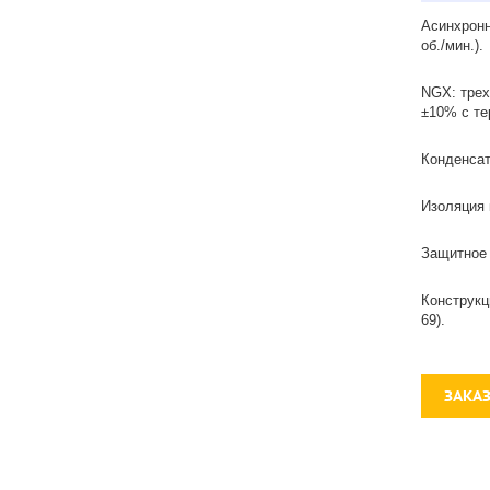
Асинхронн
об./мин.).
NGX: трех
±10% с т
Конденсат
Изоляция 
Защитное 
Конструкц
69).
ЗАКА