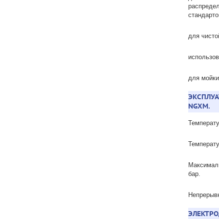
распредел
стандарто
для чисто
использов
для мойки
ЭКСПЛУА
NGXM.
Температу
Температу
Максималь
бар.
Непрерыв
ЭЛЕКТРО