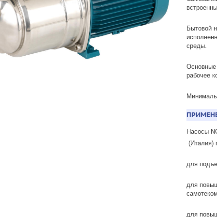
встроенны
Бытовой н
исполненн
среды.
Основные 
рабочее к
Минималь
ПРИМЕНЕ
Насосы N
(Италия) 
для подъе
для повыш
самотеком
для повы