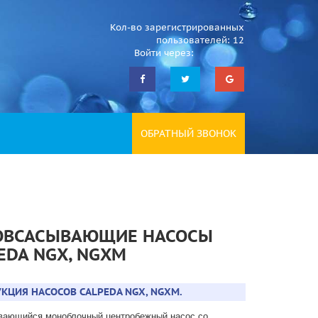
Кол-во зарегистрированных
пользователей: 12
Войти через:
ОБРАТНЫЙ ЗВОНОК
ОВСАСЫВАЮЩИЕ НАСОСЫ
EDA NGX, NGXM
КЦИЯ НАСОСОВ CALPEDA NGX, NGXM.
вающийся моноблочный центробежный насос со