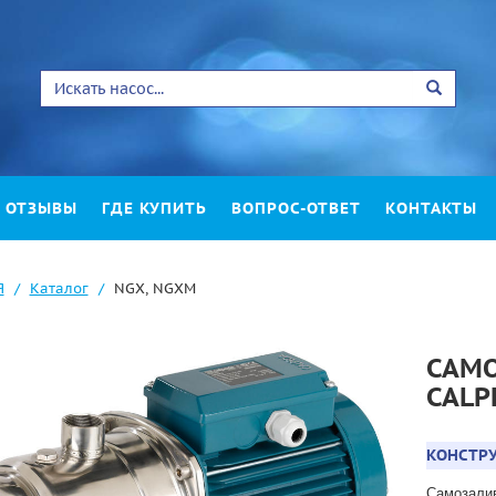
ОТЗЫВЫ
ГДЕ КУПИТЬ
ВОПРОС-ОТВЕТ
КОНТАКТЫ
Я
Каталог
NGX, NGXM
САМ
CALP
КОНСТРУ
Самозали