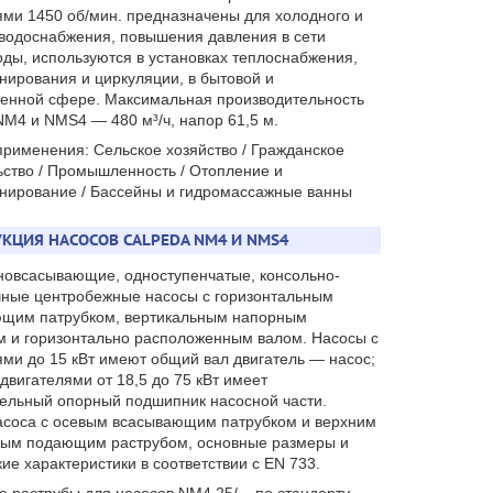
ями 1450 об/мин. предназначены для холодного и
 водоснабжения, повышения давления в сети
оды, используются в установках теплоснабжения,
нирования и циркуляции, в бытовой и
нной сфере. Максимальная производительность
NM4 и NMS4 — 480 м³/ч, напор 61,5 м.
применения: Сельское хозяйство / Гражданское
ьство / Промышленность / Отопление и
нирование / Бассейны и гидромассажные ванны
КЦИЯ НАСОСОВ CALPEDA NM4 И NMS4
овсасывающие, одноступенчатые, консольно-
ные центробежные насосы с горизонтальным
щим патрубком, вертикальным напорным
м и горизонтально расположенным валом. Насосы с
ями до 15 кВт имеют общий вал двигатель — насос;
двигателями от 18,5 до 75 кВт имеет
ельный опорный подшипник насосной части.
асоса с осевым всасывающим патрубком и верхним
ым подающим раструбом, основные размеры и
ие характеристики в соответствии с EN 733.