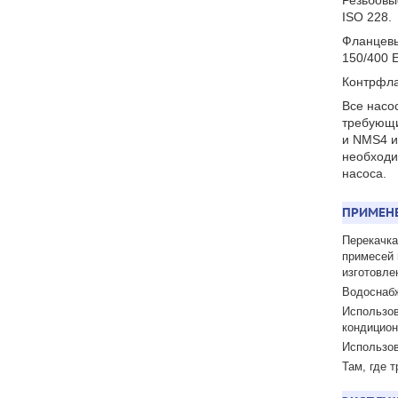
Резьбовы
ISO 228.
Фланцевы
150/400 
Контрфла
Все насо
требующи
и NMS4 и
необходи
насоса.
ПРИМЕНЕ
Перекачка
примесей 
изготовле
Водоснаб
Использов
кондицион
Использов
Там, где 