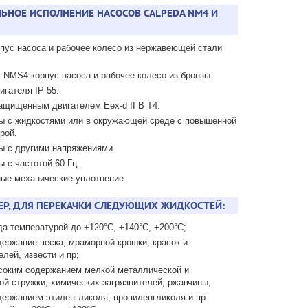
ЬНОЕ ИСПОЛНЕНИЕ НАСОСОВ CALPEDA NM4 И
рпус насоса и рабочее колесо из нержавеющей стали
-NMS4 корпус насоса и рабочее колесо из бронзы.
игателя IP 55.
ащищенным двигателем Eex-d II В Т4.
ы с жидкостями или в окружающей среде с повышенной
рой.
ы с другими напряжениями.
ы с частотой 60 Гц.
ые механические уплотнение.
Р, ДЛЯ ПЕРЕКАЧКИ СЛЕДУЮЩИХ ЖИДКОСТЕЙ:
да температурой до +120°С, +140°С, +200°С;
держание песка, мраморной крошки, красок и
елей, извести и пр;
соким содержанием мелкой металлической и
ой стружки, химических загрязнителей, ржавчины;
держанием этиленгликоля, пропиленгликоля и пр.