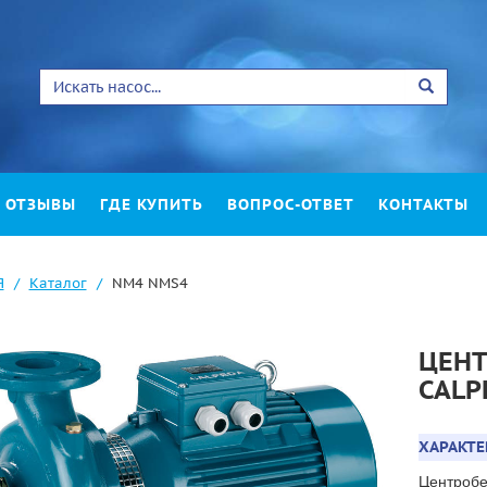
ОТЗЫВЫ
ГДЕ КУПИТЬ
ВОПРОС-ОТВЕТ
КОНТАКТЫ
Я
Каталог
NM4 NMS4
ЦЕН
CALP
ХАРАКТ
Центробе