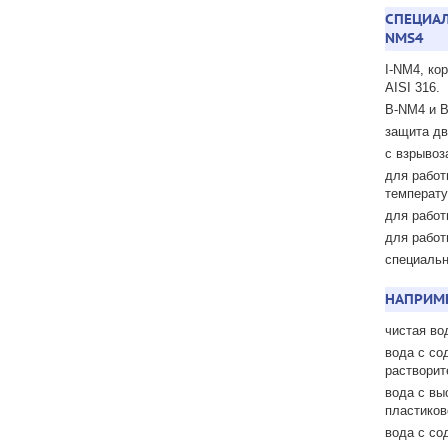
СПЕЦИАЛ
NMS4
I-NM4, ко
AISI 316.
B-NM4 и B
защита дв
с взрывоз
для работ
температу
для работ
для работ
специальн
НАПРИМЕ
чистая во
вода с со
растворит
вода с вы
пластиков
вода с со