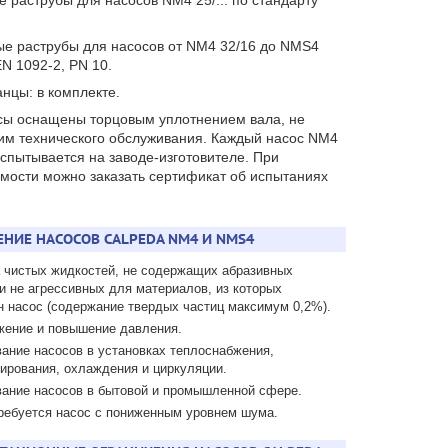
е раструбы для насосов NM4 25/... по стандарту
е раструбы для насосов от NM4 32/16 до NMS4
EN 1092-2, PN 10.
нцы: в комплекте.
сы оснащены торцовым уплотнением вала, не
м технического обслуживания. Каждый насос NM4
спытывается на заводе-изготовителе. При
мости можно заказать сертификат об испытаниях
НИЕ НАСОСОВ CALPEDA NM4 И NMS4
 чистых жидкостей, не содержащих абразивных
и не агрессивных для материалов, из которых
н насос (содержание твердых частиц максимум 0,2%).
жение и повышение давления.
ание насосов в установках теплоснабжения,
ирования, охлаждения и циркуляции.
ание насосов в бытовой и промышленной сфере.
требуется насос с пониженным уровнем шума.