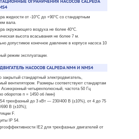
ТАЦИОННЫЕ ОГРАНИЧЕНИЯ НАСОСОВ CALPEDA
MS4
ра жидкости от -10°С до +90°С со стандартным
ем вала.
ра окружающего воздуха не более 40°С.
ческая высота всасывания не более 7 м.
но допустимое конечное давление в корпусе насоса 10
ный режим эксплуатации.
ДВИГАТЕЛЬ НАСОСОВ CALPEDA NM4 И NMS4
 закрытый стандартный электродвигатель,
мый вентилятором. Размеры соответствуют стандартам
. Асинхронный четырехполюсный, частота 50 Гц
во оборотов п = 1450 об /мин)
4 трехфазный до 3 кВт — 230/400 В (±10%), от 4 до 75
/690 В (±10%);
ляции F.
иты IP 54.
ргоэффективности IE2 для трехфазных двигателей от