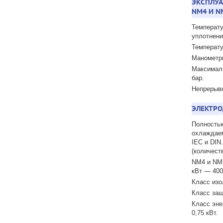
ЭКСПЛУА
NM4 И N
Температу
уплотнени
Температу
Манометри
Максималь
бар.
Непрерыв
ЭЛЕКТРО
Полностью
охлаждае
IEC и DIN
(количест
NM4 и NMS
кВт — 400
Класс изо
Класс защ
Класс эне
0,75 кВт.