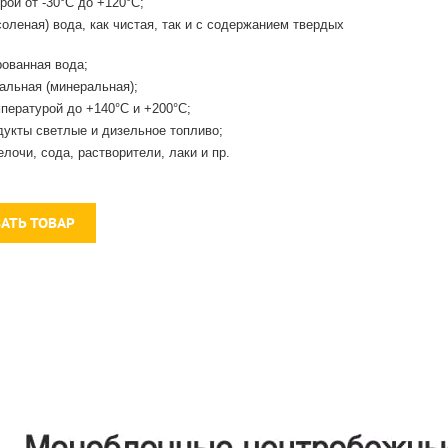
рой от -30°С до +120°С;
соленая) вода, как чистая, так и с содержанием твердых
ованная вода;
альная (минеральная);
пературой до +140°С и +200°С;
укты светлые и дизельное топливо;
елочи, сода, растворители, лаки и пр.
ЗАТЬ ТОВАР