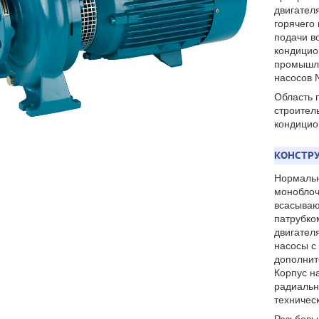
двигател
горячего
подачи в
кондицио
промышле
насосов 
Область 
строител
кондицио
КОНСТРУ
Нормальн
моноблоч
всасываю
патрубко
двигател
насосы с 
дополнит
Корпус н
радиальн
техническ