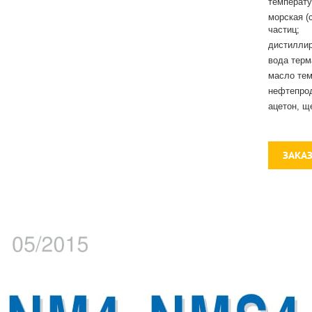
температу
морская (
частиц;
дистиллир
вода терм
масло тем
нефтепрод
ацетон, щ
ЗАКА