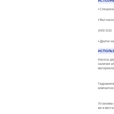
ИСПОЛНЕ
• Специал
• Вал насо
(AISI 316)
• Другое н
ИСПОЛЬЗ
Насосы да
наличия аб
материала
Гидравличе
компактно
Установка
же в мест