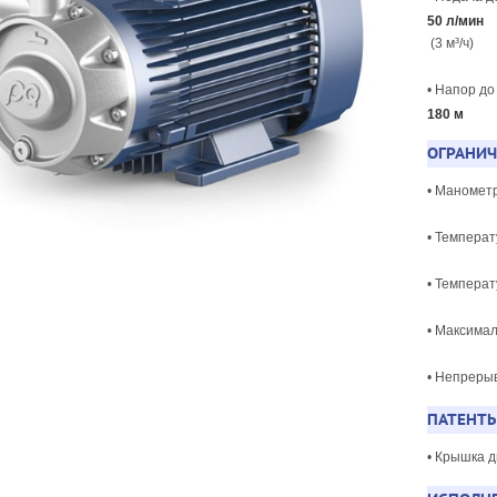
50 л/мин
(3 м³/ч)
• Напор д
180 м
ОГРАНИ
• Маномет
• Температ
• Температ
• Максимал
• Непреры
ПАТЕНТЫ
• Крышка д