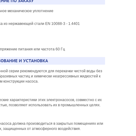
НИЕ ПО ЗАКАЗУ
ьное механическое уплотнение
са из нержавеющей стали EN 10088-3 - 1.4401
апряжение питания или частота 60 Гц
ОВАНИЕ И УСТАНОВКА
нной серии рекомендуются для перекачки чистой воды без
разивных частиц и химически неагрессивных жидкостей к
м конструкции насоса.
ские характеристики этих электронасосов, совместно с их
стью, позволяют использовать их в промышленных целях.
 насоса должна производиться в закрытых помещениях или
ах, защищенных от атмосферного воздействия.