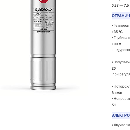
0.37 — 7.5
ОГРАНИ
• Темпера
+35 °C
• Глубина
100 м
под уровн
• Запуски/
20
при регул
• Поток о
8 см/с
• Непреры
S1
ЭЛЕКТРО
• Двухполю