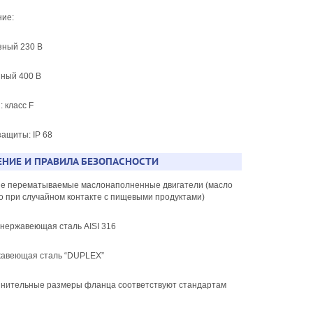
ние:
ный 230 В
ный 400 В
: класс F
защиты: IP 68
НИЕ И ПРАВИЛА БЕЗОПАСНОСТИ
ые перематываемые маслонаполненные двигатели (масло
о при случайном контакте с пищевыми продуктами)
 нержавеющая сталь AISI 316
ржавеющая сталь “DUPLEX”
инительные размеры фланца соответствуют стандартам