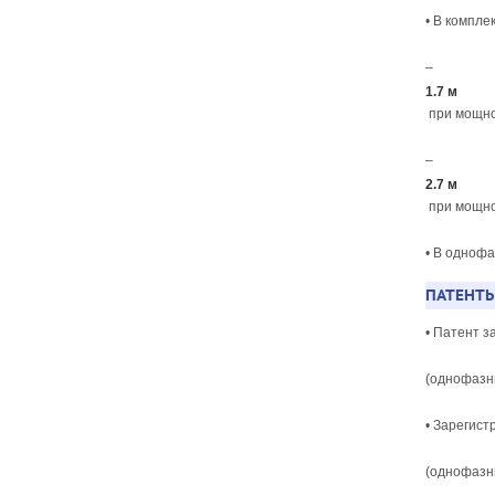
• В компле
–
1.7 м
при мощнос
–
2.7 м
при мощнос
• В одноф
ПАТЕНТЫ
• Патент з
(однофазны
• Зарегист
(однофазны