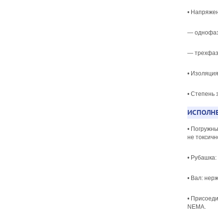
• Напряже
— однофаз
— трехфаз
• Изоляция
• Степень 
ИСПОЛНЕ
• Погружн
не токсичн
• Рубашка:
• Вал: не
• Присоед
NEMA.