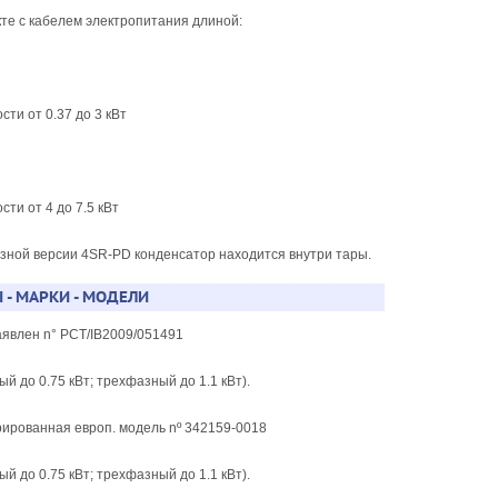
кте с кабелем электропитания длиной:
ти от 0.37 до 3 кВт
ти от 4 до 7.5 кВт
азной версии 4SR-PD конденсатор находится внутри тары.
 - МАРКИ - МОДЕЛИ
аявлен n° PCT/IB2009/051491
й до 0.75 кВт; трехфазный до 1.1 кВт).
рированная европ. модель nº 342159-0018
й до 0.75 кВт; трехфазный до 1.1 кВт).