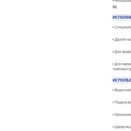
• Непреры
S1
ИСПОЛНЕ
• Специал
• Другое н
• Для жид
• Для окру
температу
ИСПОЛЬЗ
• Водосна
• Подача 
• Орошени
• Циркуляц