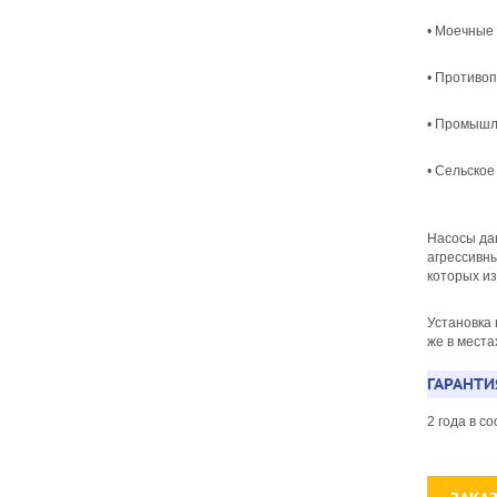
• Моечные
• Противо
• Промышл
• Сельское
Насосы да
агрессивны
которых из
Установка
же в мест
ГАРАНТИ
2 года в 