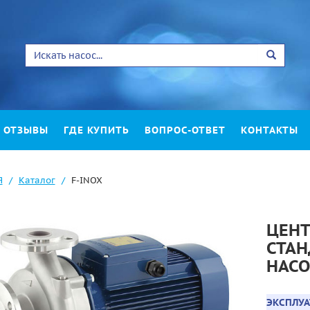
ОТЗЫВЫ
ГДЕ КУПИТЬ
ВОПРОС-ОТВЕТ
КОНТАКТЫ
Я
Каталог
F-INOX
ЦЕН
СТА
НАСО
ЭКСПЛУ