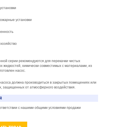
 установки
пожарные установки
енность
 хозяйство
нной серии рекомендуются для перекачки чистых
х жидкостей, химически совместимых с материалами, из
готовлен насос.
 насоса должна производиться в закрытых помещениях или
ах, защищенных от атмосферного воздействия.
Я
соответствии с нашими общими условиями продажи