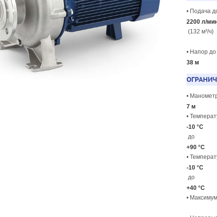
• Подача 
2200 л/ми
(132 м³/ч)
• Напор д
38 м
ОГРАНИ
• Маномет
7 м
• Темпера
-10 °C
до
+90 °C
• Темпера
-10 °C
до
+40 °C
• Максимум