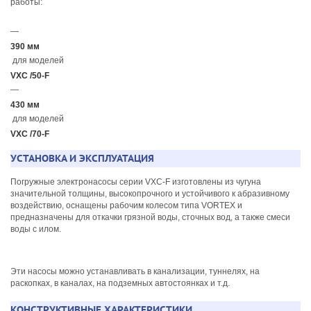
работы:
—
390 мм
для моделей
VXC /50-F
—
430 мм
для моделей
VXC /70-F
УСТАНОВКА И ЭКСПЛУАТАЦИЯ
Погружные электронасосы серии VXC-F изготовлены из чугуна
значительной толщины, высокопрочного и устойчивого к абразивному
воздействию, оснащены рабочим колесом типа VORTEX и
предназначены для откачки грязной воды, сточных вод, а также смеси
воды с илом.
Эти насосы можно устанавливать в канализации, туннелях, на
раскопках, в каналах, на подземных автостоянках и т.д.
КОНСТРУКТИВНЫЕ ХАРАКТЕРИСТИКИ