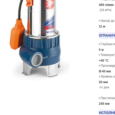
400 л/мин
(24 м³/ч)
• Напор д
11 м
ОГРАНИ
• Глубина
5 м
• Темпера
+40 °C
• Прохожд
Ø 40 мм
• Уровень
50 мм
от дна
• При неп
240 мм
ИСПОЛН