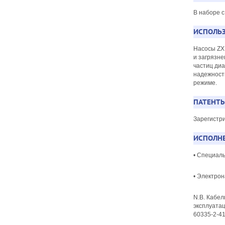
В наборе с
ИСПОЛЬЗ
Насосы ZX
и загрязне
частиц диа
надежност
режиме.
ПАТЕНТЫ
Зарегистр
ИСПОЛНЕ
• Специал
• Электрон
N.B. Кабел
эксплуата
60335-2-4