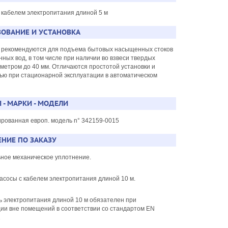
 кабелем электропитания длиной 5 м
ОВАНИЕ И УСТАНОВКА
 рекомендуются для подъема бытовых насыщенных стоков
нных вод, в том числе при наличии во взвеси твердых
метром до 40 мм. Отличаются простотой установки и
ью при стационарной эксплуатации в автоматическом
 - МАРКИ - МОДЕЛИ
ированная европ. модель n° 342159-0015
НИЕ ПО ЗАКАЗУ
ьное механическое уплотнение.
асосы с кабелем электропитания длиной 10 м.
ь электропитания длиной 10 м обязателен при
ции вне помещений в соответствии со стандартом EN
1