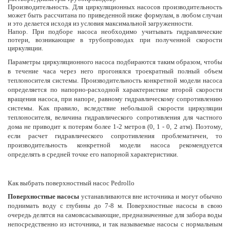
Производительность. Для циркуляционных насосов производительность
может быть рассчитана по приведенной ниже формулам, в любом случаи
и это делается исходя из условия максимальной загруженности.
Напор. При подборе насоса необходимо учитывать гидравлические
потери, возникающие в трубопроводах при полученной скорости
циркуляции.
Параметры циркуляционного насоса подбираются таким образом, чтобы
в течение часа через него прогонялся троекратный полный объем
теплоносителя системы. Производительность конкретной модели насоса
определяется по напорно-расходной характеристике второй скорости
вращения насоса, при напоре, равному гидравлическому сопротивлению
системы. Как правило, вследствие небольшой скорости циркуляции
теплоносителя, величина гидравлического сопротивления для частного
дома не приводит к потерям более 1-2 метров (0, 1 - 0, 2 атм). Поэтому,
если расчет гидравлического сопротивления проблематичен, то
производительность конкретной модели насоса рекомендуется
определять в средней точке его напорной характеристики.
Как выбрать поверхностный насос Pedrollo
Поверхностные насосы
устанавливаются вне источника и могут обычно
поднимать воду с глубины до 7-8 м. Поверхностные насосы в свою
очередь делятся на самовсасывающие, предназначенные для забора воды
непосредственно из источника, и так называемые насосы с нормальным