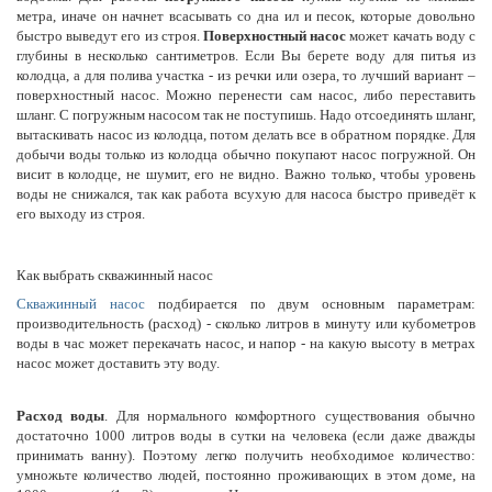
метра, иначе он начнет всасывать со дна ил и песок, которые довольно
быстро выведут его из строя.
Поверхностный насос
может качать воду с
глубины в несколько сантиметров. Если Вы берете воду для питья из
колодца, а для полива участка - из речки или озера, то лучший вариант –
поверхностный насос. Можно перенести сам насос, либо переставить
шланг. С погружным насосом так не поступишь. Надо отсоединять шланг,
вытаскивать насос из колодца, потом делать все в обратном порядке. Для
добычи воды только из колодца обычно покупают насос погружной. Он
висит в колодце, не шумит, его не видно. Важно только, чтобы уровень
воды не снижался, так как работа всухую для насоса быстро приведёт к
его выходу из строя.
Как выбрать скважинный насос
Скважинный насос
подбирается по двум основным параметрам:
производительность (расход) - сколько литров в минуту или кубометров
воды в час может перекачать насос, и напор - на какую высоту в метрах
насос может доставить эту воду.
Расход воды
. Для нормального комфортного существования обычно
достаточно 1000 литров воды в сутки на человека (если даже дважды
принимать ванну). Поэтому легко получить необходимое количество:
умножьте количество людей, постоянно проживающих в этом доме, на