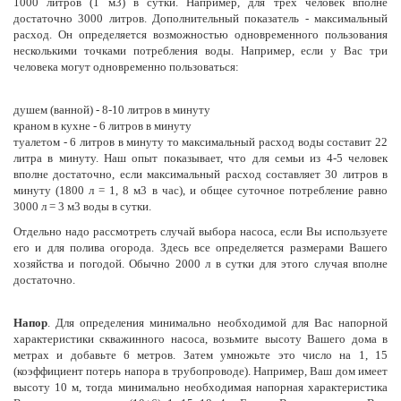
1000 литров (1 м3) в сутки. Например, для трех человек вполне
достаточно 3000 литров. Дополнительный показатель - максимальный
расход. Он определяется возможностью одновременного пользования
несколькими точками потребления воды. Например, если у Вас три
человека могут одновременно пользоваться:
душем (ванной) - 8-10 литров в минуту
краном в кухне - 6 литров в минуту
туалетом - 6 литров в минуту то максимальный расход воды составит 22
литра в минуту. Наш опыт показывает, что для семьи из 4-5 человек
вполне достаточно, если максимальный расход составляет 30 литров в
минуту (1800 л = 1, 8 м3 в час), и общее суточное потребление равно
3000 л = 3 м3 воды в сутки.
Отдельно надо рассмотреть случай выбора насоса, если Вы используете
его и для полива огорода. Здесь все определяется размерами Вашего
хозяйства и погодой. Обычно 2000 л в сутки для этого случая вполне
достаточно.
Напор
. Для определения минимально необходимой для Вас напорной
характеристики скважинного насоса, возьмите высоту Вашего дома в
метрах и добавьте 6 метров. Затем умножьте это число на 1, 15
(коэффициент потерь напора в трубопроводе). Например, Ваш дом имеет
высоту 10 м, тогда минимально необходимая напорная характеристика