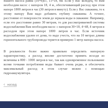
Вашего насоса равна (10+6)х1, 15=18, 4м. Если у Вас колодец, то Вам
необходим насос с напором 18, 4 м., обеспечивающий расход при этом
напоре 1800 литров в час (30 литров в минуту). Если у Вас скважина, то к
этому напору Вам надо добавить глубину скважины. А точнее,
расстояние от поверхности земли до зеркала воды в скважине. Например,
если это расстояние равно 30 метрам, то для рассматриваемой системы
водоснабжения Вам необходим насос с напором 30+18, 4=48, 4 метров и
расходом при этом напоре 1800 литров в час. Если источник
водоснабжения удален от дома, то надо учесть, что на 10 метрах длины
горизонтального трубопровода теряется примерно 1 метр напора насоса.
В реальности более важно правильно определить напорную
характеристику, а расход вполне достаточно принять исходя из
величины в 800 - 1000 литров в час, так как одновременное пользование
всеми точками потребления воды бывает очень редко, и обеспечить
максимальный расход в этом случае можно с помощью
гидроаккумулятора.
назад