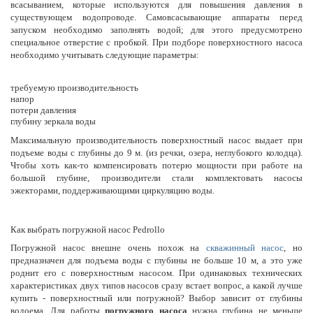
всасыванием, которые используются для повышения давления в
существующем водопроводе. Самовсасывающие аппараты перед
запуском необходимо заполнять водой; для этого предусмотрено
специальное отверстие с пробкой. При подборе поверхностного насоса
необходимо учитывать следующие параметры:
требуемую производительность
напор
потери давления
глубину зеркала воды
Максимальную производительность поверхностный насос выдает при
подъеме воды с глубины до 9 м. (из речки, озера, неглубокого колодца).
Чтобы хоть как-то компенсировать потерю мощности при работе на
большой глубине, производители стали комплектовать насосы
эжекторами, поддерживающими циркуляцию воды.
Как выбрать погружной насос Pedrollo
Погружной насос внешне очень похож на
скважинный насос
, но
предназначен для подъема воды с глубины не больше 10 м, а это уже
роднит его с поверхностным насосом. При одинаковых технических
характеристиках двух типов насосов сразу встает вопрос, а какой лучше
купить - поверхностный или погружной? Выбор зависит от глубины
водоема. Для работы
погружного насоса
нужна глубина не меньше