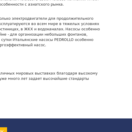
собенности с азиатского рынка.
только электродвигатели для продолжительного
сплуатируются во всем мире в тяжелых условиях
стиницах, в ЖКХ и водоканалах. Насосы особенно
йне - для организации небольших фонтанов,
ые сутки Итальянские насосы PEDROLLO особенно
ргоэффективный насос.
различных мировых выставках благодаря высокому
 уже много лет задает высочайшие стандарты
ОК