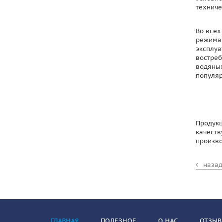
техниче
Во всех
режима 
эксплуа
востреб
водяных
популяр
Продукц
качеств
произво
наза
ГЛАВНАЯ
ПОЛЕЗНОЕ
О НАС
ОТЗЫ