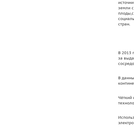
источни
земли с
плоды,с
социаль
стран.
В 2013 
за выда
сосредо
В данны
контине
Чёткий 
техноло
Использ
электро