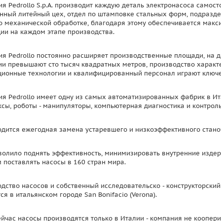
я Pedrollo S.p.A. производит каждую деталь электронасоса самос
нный литейный цех, отдел по штамповке стальных форм, подразде
о механической обработке, благодаря этому обеспечивается макс
ии на каждом этапе производства.
я Pedrollo постоянно расширяет производственные площади, на
и превышают сто тысяч квадратных метров, производство характ
ионные технологии и квалифицированный персонал играют ключе
я Pedrollo имеет одну из самых автоматизированных фабрик в 
сы, роботы - манипуляторы, компьютерная диагностика и контроль
дится ежегодная замена устаревшего и низкоэффективного стано
волило поднять эффективность, минимизировать внутренние издер
 поставлять насосы в 160 стран мира.
дство насосов и собственный исследовательско - конструкторски
ся в итальянском городе San Bonifacio (Verona).
йчас насосы производятся только в Италии - компания не коопер