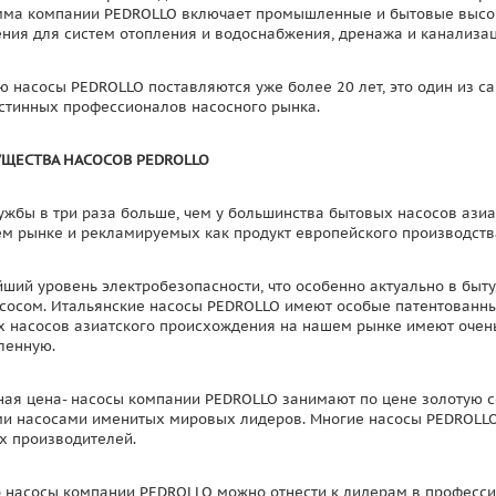
ма компании PEDROLLO включает промышленные и бытовые высок
ния для систем отопления и водоснабжения, дренажа и канализац
ю насосы PEDROLLO поставляются уже более 20 лет, это один из 
стинных профессионалов насосного рынка.
ЩЕСТВА НАСОСОВ PEDROLLO
ужбы в три раза больше, чем у большинства бытовых насосов ази
м рынке и рекламируемых как продукт европейского производств
ший уровень электробезопасности, что особенно актуально в быту,
сосом. Итальянские насосы PEDROLLO имеют особые патентованн
 насосов азиатского происхождения на нашем рынке имеют очень
ленную.
ая цена- насосы компании PEDROLLO занимают по цене золотую с
и насосами именитых мировых лидеров. Многие насосы PEDROLLO
х производителей.
 насосы компании PEDROLLO можно отнести к лидерам в професси