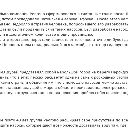
быта компании Pedrollo сформировался в считанные годы: после 
, потом последовали Латинская Америка, Африка... После этого на
ьвано Педролло встретил человека, попросившего его разработат
ствии были проданы тысячи таких насосов. Был разработан насос,
ли в достаточном количестве в одну провинцию.
ьтате крестьяне перестали зависеть от того, достаточно ли будет 
.Ценность воды стала реальной, осязаемой, - с тех пор гидроуста
емя Дубай представлял собой небольшой город на берегу Персидс
вить, что в этих песках расцветет одна из самых роскошных стол
можно застав
ками страны и объяснял им, что с помощью насосов
я, ставшая ведущей в мире в области производства электронасос
льству: сотрудничество в целях решения проблем обеспечения во
ие почти 40 лет группа Pedrollo расширяет свое присутствие по в
дить насосы, которые дают возможность доставлять воду там, где 