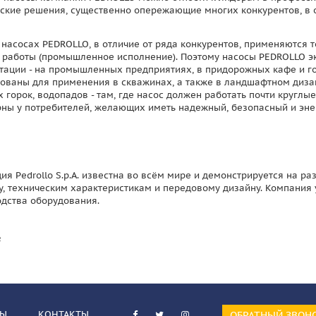
ские решения, существенно опережающие многих конкурентов, в о
 насосах PEDROLLO, в отличие от ряда конкурентов, применяются 
работы (промышленное исполнение). Поэтому насосы PEDROLLO эк
тации - на промышленных предприятиях, в придорожных кафе и го
ованы для применения в скважинах, а также в ландшафтном диза
 горок, водопадов - там, где насос должен работать почти кругл
ны у потребителей, желающих иметь надежный, безопасный и эне
ия Pedrollo S.p.A. известна во всём мире и демонстрируется на 
у, техническим характеристикам и передовому дизайну. Компания
дства оборудования.
д
ВЫ
КОНТАКТЫ
ОБРАТНЫЙ ЗВОН