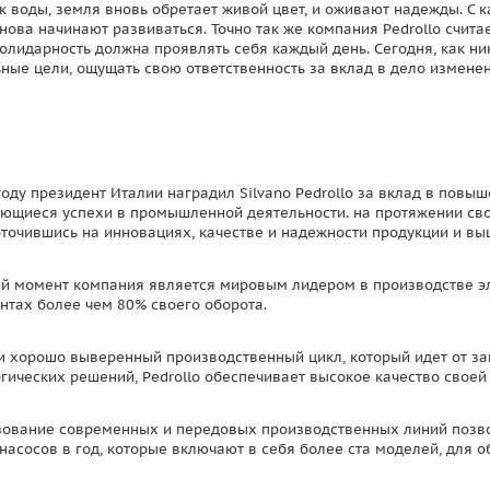
к воды, земля вновь обретает живой цвет, и оживают надежды. С
нова начинают развиваться. Точно так же компания Pedrollo считает
олидарность должна проявлять себя каждый день. Сегодня, как ни
ные цели, ощущать свою ответственность за вклад в дело измене
году президент Италии наградил Silvano Pedrollo за вклад в пов
ющиеся успехи в промышленной деятельности. на протяжении сво
точившись на инновациях, качестве и надежности продукции и в
й момент компания является мировым лидером в производстве эле
нтах более чем 80% своего оборота.
и хорошо выверенный производственный цикл, который идет от за
гических решений, Pedrollo обеспечивает высокое качество своей
ование современных и передовых производственных линий позво
насосов в год, которые включают в себя более ста моделей, для 