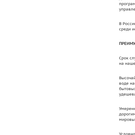
програм
управле
В Росси
среди и
ПРЕИМУ
Срок сл
на наше
Высочай
воде на
бытовых
удешев
Умеренн
дорогим
мировы
Условно