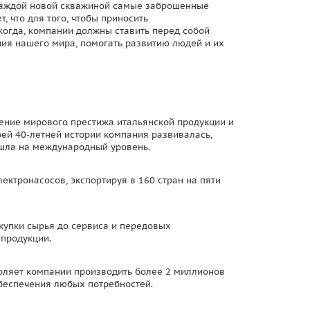
 каждой новой скважиной самые заброшенные
, что для того, чтобы приносить
когда, компании должны ставить перед собой
ния нашего мира, помогать развитию людей и их
ышение мирового престижа итальянской продукции и
ей 40-летней истории компания развивалась,
ышла на международный уровень.
ктронасосов, экспортируя в 160 стран на пяти
купки сырья до сервиса и передовых
 продукции.
ляет компании производить более 2 миллионов
обеспечения любых потребностей.