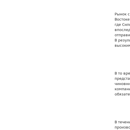
Рынок с
Востоке
где Сил
впослед
отправи
В резул
высоким
В то вр
предста
чиновни
компани
обязате
В течен
произво