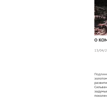
О КО
13/04/2
Подлинн
золотом
развити
Сильван
задумыв
поколен