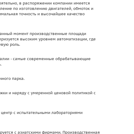
тоятельно, в распоряжении компании имеется
ление по изготовлению двигателей, обмоток и
имальная точность и высочайшее качество
 данный момент производственные площади
еризуется высоким уровнем автоматизации, где
вую роль.
Италии - самые современные обрабатывающие
.
чного парка.
жки и наряду с умеренной ценовой политикой с
й центр с испытательными лабораториями
ируется с азиатскими фирмами. Производственная