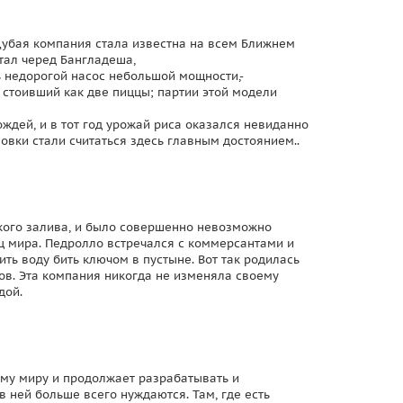
Дубая компания стала известна на всем Ближнем
стал черед Бангладеша,
ь недорогой насос небольшой мощности,-
 стоивший как две пиццы; партии этой модели
дождей, и в тот год урожай риса оказался невиданно
новки стали считаться здесь главным достоянием..
кого залива, и было совершенно невозможно
иц мира. Педролло встречался с коммерсантами и
ить воду бить ключом в пустыне
. Вот так родилась
ов. Эта компания никогда не изменяла своему
дой.
сему миру и продолжает разрабатывать и
в ней больше всего нуждаются. Там, где есть