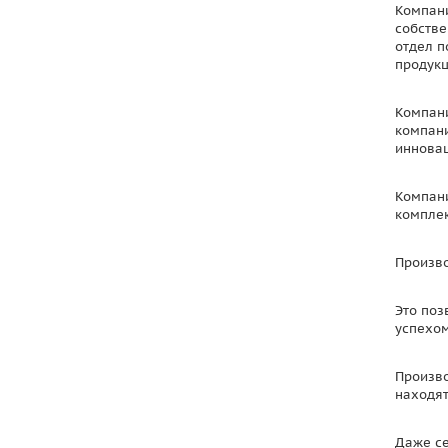
Компани
собстве
отдел п
продукц
Компани
компани
инновац
Компани
комплек
Произво
Это поз
успехом
Произво
находят
Даже се