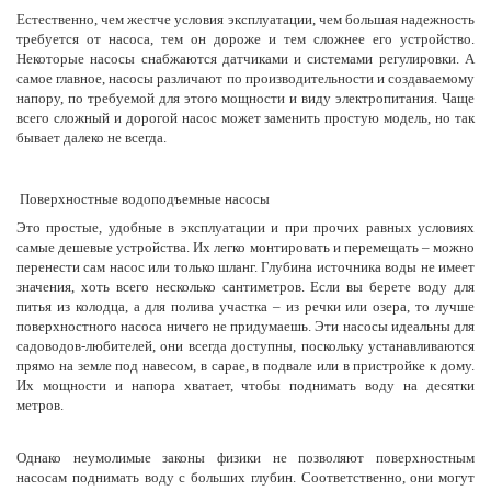
Естественно, чем жестче условия эксплуатации, чем большая надежность
требуется от насоса, тем он дороже и тем сложнее его устройство.
Некоторые насосы снабжаются датчиками и системами регулировки. А
самое главное, насосы различают по производительности и создаваемому
напору, по требуемой для этого мощности и виду электропитания. Чаще
всего сложный и дорогой насос может заменить простую модель, но так
бывает далеко не всегда.
Поверхностные водоподъемные насосы
Это простые, удобные в эксплуатации и при прочих равных условиях
самые дешевые устройства. Их легко монтировать и перемещать – можно
перенести сам насос или только шланг. Глубина источника воды не имеет
значения, хоть всего несколько сантиметров. Если вы берете воду для
питья из колодца, а для полива участка – из речки или озера, то лучше
поверхностного насоса ничего не придумаешь. Эти насосы идеальны для
садоводов-любителей, они всегда доступны, поскольку устанавливаются
прямо на земле под навесом, в сарае, в подвале или в пристройке к дому.
Их мощности и напора хватает, чтобы поднимать воду на десятки
метров.
Однако неумолимые законы физики не позволяют поверхностным
насосам поднимать воду с больших глубин. Соответственно, они могут