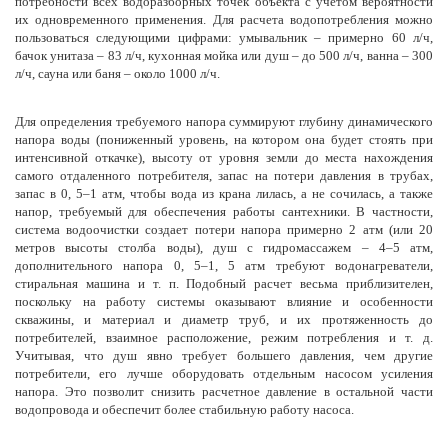
потребности всех водоразборных точек объекта с учетом вероятности
их одновременного применения. Для расчета водопотребления можно
пользоваться следующими цифрами: умывальник – примерно 60 л/ч,
бачок унитаза – 83 л/ч, кухонная мойка или душ – до 500 л/ч, ванна – 300
л/ч, сауна или баня – около 1000 л/ч.
Для определения требуемого напора суммируют глубину динамического
напора воды (пониженный уровень, на котором она будет стоять при
интенсивной откачке), высоту от уровня земли до места нахождения
самого отдаленного потребителя, запас на потери давления в трубах,
запас в 0, 5–1 атм, чтобы вода из крана лилась, а не сочилась, а также
напор, требуемый для обеспечения работы сантехники. В частности,
система водоочистки создает потери напора примерно 2 атм (или 20
метров высоты столба воды), душ с гидромассажем – 4–5 атм,
дополнительного напора 0, 5–1, 5 атм требуют водонагреватели,
стиральная машина и т. п. Подобный расчет весьма приблизителен,
поскольку на работу системы оказывают влияние и особенности
скважины, и материал и диаметр труб, и их протяженность до
потребителей, взаимное расположение, режим потребления и т. д.
Учитывая, что душ явно требует большего давления, чем другие
потребители, его лучше оборудовать отдельным насосом усиления
напора. Это позволит снизить расчетное давление в остальной части
водопровода и обеспечит более стабильную работу насоса.