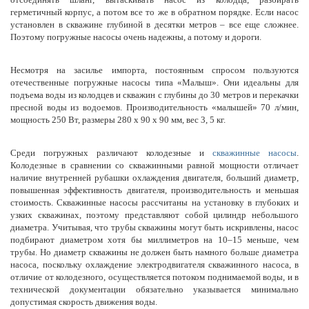
герметичный корпус, а потом все то же в обратном порядке. Если насос
установлен в скважине глубиной в десятки метров – все еще сложнее.
Поэтому погружные насосы очень надежны, а потому и дороги.
Несмотря на засилье импорта, постоянным спросом пользуются
отечественные погружные насосы типа «Малыш». Они идеальны для
подъема воды из колодцев и скважин с глубины до 30 метров и перекачки
пресной воды из водоемов. Производительность «малышей» 70 л/мин,
мощность 250 Вт, размеры 280 х 90 х 90 мм, вес 3, 5 кг.
Среди погружных различают колодезные и
скважинные насосы
.
Колодезные в сравнении со скважинными равной мощности отличает
наличие внутренней рубашки охлаждения двигателя, больший диаметр,
повышенная эффективность двигателя, производительность и меньшая
стоимость. Скважинные насосы рассчитаны на установку в глубоких и
узких скважинах, поэтому представляют собой цилиндр небольшого
диаметра. Учитывая, что трубы скважины могут быть искривлены, насос
подбирают диаметром хотя бы миллиметров на 10–15 меньше, чем
трубы. Но диаметр скважины не должен быть намного больше диаметра
насоса, поскольку охлаждение электродвигателя скважинного насоса, в
отличие от колодезного, осуществляется потоком поднимаемой воды, и в
технической документации обязательно указывается минимально
допустимая скорость движения воды.