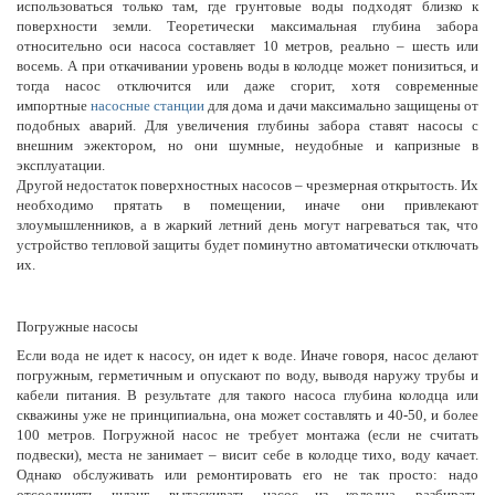
использоваться только там, где грунтовые воды подходят близко к
поверхности земли. Теоретически максимальная глубина забора
относительно оси насоса составляет 10 метров, реально – шесть или
восемь. А при откачивании уровень воды в колодце может понизиться, и
тогда насос отключится или даже сгорит, хотя современные
импортные
насосные станции
для дома и дачи максимально защищены от
подобных аварий. Для увеличения глубины забора ставят насосы с
внешним эжектором, но они шумные, неудобные и капризные в
эксплуатации.
Другой недостаток поверхностных насосов – чрезмерная открытость. Их
необходимо прятать в помещении, иначе они привлекают
злоумышленников, а в жаркий летний день могут нагреваться так, что
устройство тепловой защиты будет поминутно автоматически отключать
их.
Погружные насосы
Если вода не идет к насосу, он идет к воде. Иначе говоря, насос делают
погружным, герметичным и опускают по воду, выводя наружу трубы и
кабели питания. В результате для такого насоса глубина колодца или
скважины уже не принципиальна, она может составлять и 40-50, и более
100 метров. Погружной насос не требует монтажа (если не считать
подвески), места не занимает – висит себе в колодце тихо, воду качает.
Однако обслуживать или ремонтировать его не так просто: надо
отсоединять шланг, вытаскивать насос из колодца, разбирать