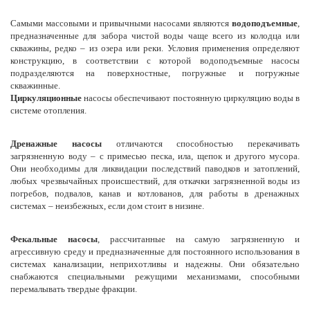
Самыми массовыми и привычными насосами являются
водоподъемные
,
предназначенные для забора чистой воды чаще всего из колодца или
скважины, редко – из озера или реки. Условия применения определяют
конструкцию, в соответствии с которой водоподъемные насосы
подразделяются на поверхностные, погружные и погружные
скважинные.
Циркуляционные
насосы обеспечивают постоянную циркуляцию воды в
системе отопления.
Дренажные насосы
отличаются способностью перекачивать
загрязненную воду – с примесью песка, ила, щепок и другого мусора.
Они необходимы для ликвидации последствий паводков и затоплений,
любых чрезвычайных происшествий, для откачки загрязненной воды из
погребов, подвалов, канав и котлованов, для работы в дренажных
системах – неизбежных, если дом стоит в низине.
Фекальные насосы
, рассчитанные на самую загрязненную и
агрессивную среду и предназначенные для постоянного использования в
системах канализации, неприхотливы и надежны. Они обязательно
снабжаются специальными режущими механизмами, способными
перемалывать твердые фракции.