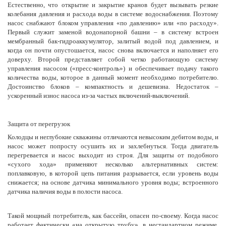
Естественно, что открытие и закрытие кранов будет вызывать резкие
колебания давления и расхода воды в системе водоснабжения. Поэтому
насос снабжают блоком управления «по давлению» или «по расходу».
Первый служит заменой водонапорной башни – в систему встроен
мембранный бак-гидроаккумулятор, залитый водой под давлением, и
когда он почти опустошается, насос снова включается и наполняет его
доверху. Второй представляет собой четко работающую систему
управления насосом («пресс-контроль») и обеспечивает подачу такого
количества воды, которое в данный момент необходимо потребителю.
Достоинство блоков – компактность и дешевизна. Недостаток –
ускоренный износ насоса из-за частых включений-выключений.
Защита от перегрузок
Колодцы и неглубокие скважины отличаются невысоким дебитом воды, и
насос может попросту осушить их и захлебнуться. Тогда двигатель
перегревается и насос выходит из строя. Для защиты от подобного
«сухого хода» применяют несколько альтернативных систем:
поплавковую, в которой цепь питания разрывается, если уровень воды
снижается; на основе датчика минимального уровня воды; встроенного
датчика наличия воды в полости насоса.
Такой мощный потребитель, как бассейн, опасен по-своему. Когда насос
работает фактически «на открытую трубу», в нестандартном режиме,