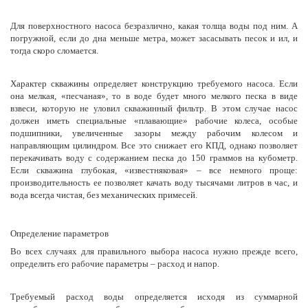
Для поверхностного насоса безразлично, какая толща воды под ним. А
погружной, если до дна меньше метра, может засасывать песок и ил, и
тогда скоро сломается.
Характер скважины определяет конструкцию требуемого насоса. Если
она мелкая, «песчаная», то в воде будет много мелкого песка в виде
взвеси, которую не уловил скважинный фильтр. В этом случае насос
должен иметь специальные «плавающие» рабочие колеса, особые
подшипники, увеличенные зазоры между рабочим колесом и
направляющим цилиндром. Все это снижает его КПД, однако позволяет
перекачивать воду с содержанием песка до 150 граммов на кубометр.
Если скважина глубокая, «известняковая» – все немного проще:
производительность ее позволяет качать воду тысячами литров в час, и
вода всегда чистая, без механических примесей.
Определение параметров
Во всех случаях для правильного выбора насоса нужно прежде всего,
определить его рабочие параметры – расход и напор.
Требуемый расход воды определяется исходя из суммарной