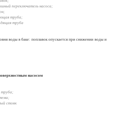
авок;
вишный переключатель насоса;
он;
ающая труба;
одящая труба
овня воды в баке: поплавок опускается при снижении воды и
поверхностным насосом
 труба;
тема;
ный стояк