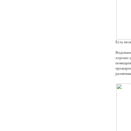
Есть нес
Водонапо
хорошо у
помещен
прожарен
различны