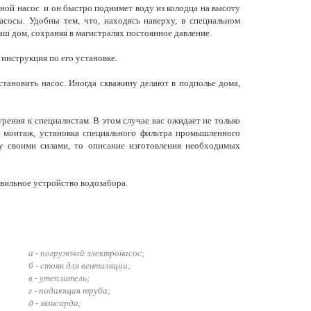
ной насос и он быстро поднимет воду из колодца на высоту
асосы. Удобны тем, что, находясь наверху, в специальном
аш дом, сохраняя в магистралях постоянное давление.
я инструкция по его установке.
становить насос. Иногда скважину делают в подполье дома,
рения к специалистам. В этом случае вас ожидает не только
 монтаж, установка специального фильтра промышленного
ну своими силами, то описание изготовления необходимых
авильное устройство водозабора.
а - погружной электронасос;
б - стояк для вентиляции;
в - утеплитель;
г - подающая труба;
д - мансарда;