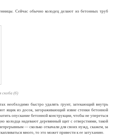
венницы. Сейчас обычно колодец делают из бетонных труб
 скоба (б)
стах необходимо быстро удалять грунт, затекающий внутрь
ют ящик из досок, загораживающий извне стенки бетонной
ратить опускание бетонной конструкции, чтобы не упереться
но колодца надевают деревянный щит с отверстиями, такой
непрерывным — сколько откачали для своих нужд, скажем, за
скапливаться много, то это может привести к ее затуханию.