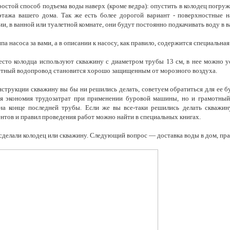
остой способ подъема воды наверх (кроме ведра): опустить в колодец погруж
этажа вашего дома. Так же есть более дорогой вариант - поверхностные н
и, в ванной или туалетной комнате, они будут постоянно подкачивать воду в в
а насоса за вами, а в описании к насосу, как правило, содержится специальна
есто колодца используют скважину с диаметром трубы 13 см, в нее можно у
стный водопровод становится хорошо защищенным от морозного воздуха.
нструкции скважину вы бы ни решились делать, советуем обратиться для ее бу
я экономия трудозатрат при применении буровой машины, но и грамотный
на конце последней трубы. Если же вы все-таки решились делать скважи
нтов и правил проведения работ можно найти в специальных книгах.
 сделали колодец или скважину. Следующий вопрос — доставка воды в дом, пр