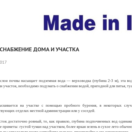
СНАБЖЕНИЕ ДОМА И УЧАСТКА
017
слои почвы насыщает подземная вода — верховодка (глубина 2-3 м), эта вода
и участок, необходимо подумать о снабжении водой, пригодной для питья, ту
ыскивается на участке с помощью пробного бурения, в некоторых слу
твующих отделах местной администрации или у соседей.
сток достаточно ровный, то, как правило, глубина подпочвенных вод одинак
 приметы: густой туман над участком, более яркая зелень в сухое лето обычно
ко вы определили место устройства колодца, приступайте к его изготовлению.