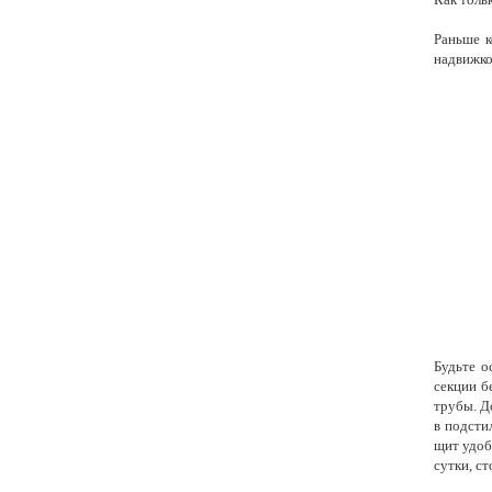
Раньше к
надвижко
Будьте о
секции б
трубы. Д
в подсти
щит удоб
сутки, ст