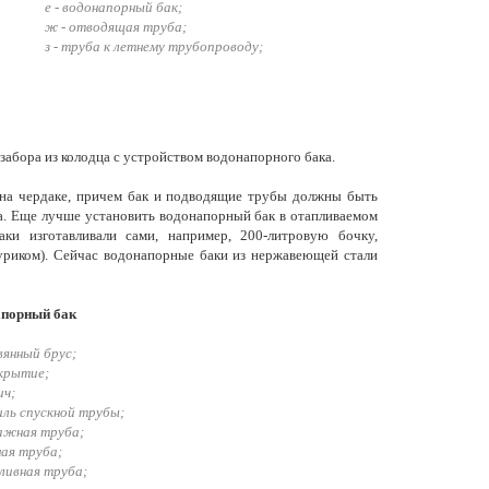
е - водонапорный бак;
ж - отводящая труба;
з - труба к летнему трубопроводу;
озабора из колодца с устройством водонапорного бака.
на чердаке, причем бак и подводящие трубы должны быть
на. Еще лучше установить водонапорный бак в отапливаемом
ки изготавливали сами, например, 200-литровую бочку,
уриком). Сейчас водонапорные баки из нержавеющей стали
порный бак
вянный брус;
екрытие;
ич;
тиль спускной трубы;
нажная труба;
ная труба;
ливная труба;