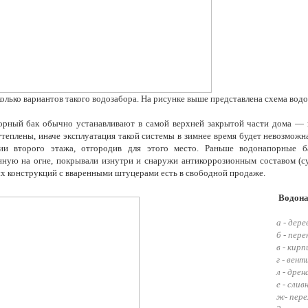
колько вариантов такого водозабора. На рисунке выше представлена схема вод
рный бак обычно устанавливают в самой верхней закрытой части дома — 
теплены, иначе эксплуатация такой системы в зимнее время будет невозмож
ии второго этажа, отгородив для этого место. Раньше водонапорные ба
ную на огне, покрывали изнутри и снаружи антикоррозионным составом (с
х конструкций с вваренными штуцерами есть в свободной продаже.
Водона
а - дере
б - пер
в - кирп
г - вен
л - дре
е - слив
ж- пере