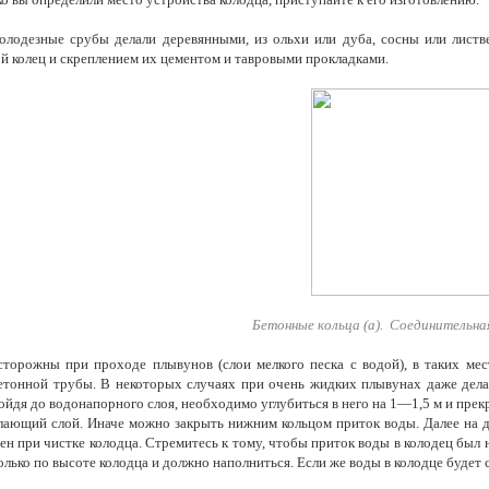
олодезные срубы делали деревянными, из ольхи или дуба, сосны или лист
й колец и скреплением их цементом и тавровыми прокладками.
Бетонные кольца (а). Соединительная
сторожны при проходе плывунов (слои мелкого песка с водой), в таких ме
етонной трубы. В некоторых случаях при очень жидких плывунах даже дела
ойдя до водонапорного слоя, необходимо углубиться в него на 1—1,5 м и прек
лающий слой. Иначе можно закрыть нижним кольцом приток воды. Далее на д
ен при чистке колодца. Стремитесь к тому, чтобы приток воды в колодец был 
олько по высоте колодца и должно наполниться. Если же воды в колодце будет 