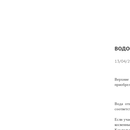
ВОДО
13/04/2
Верхние 
приобрел
Вода от
соответс
Если уча
косвенные
Как толь