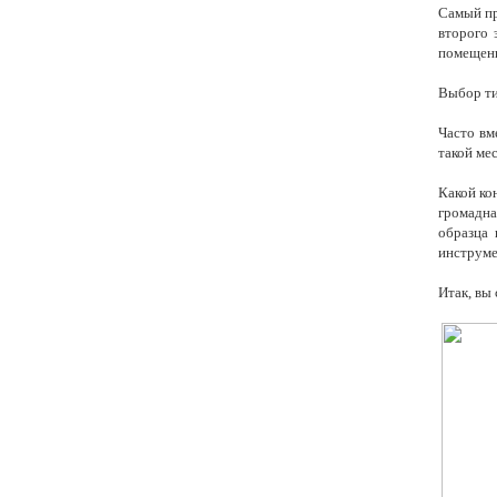
Самый пр
второго 
помещени
Выбор тип
Часто вм
такой ме
Какой ко
громадна
образца 
инструме
Итак, вы