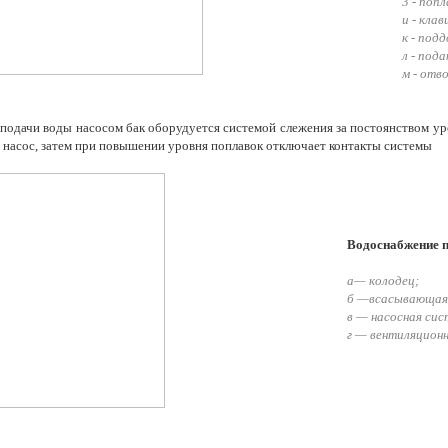
3 - попл
и - кла
к - подд
л - под
м - отв
 подачи воды насосом бак оборудуется системой слежения за постоянством ур
 насос, затем при повышении уровня поплавок отключает контакты системы
Водоснабжение 
а— колодец;
б —всасывающая
в — насосная сис
г — вентиляцион